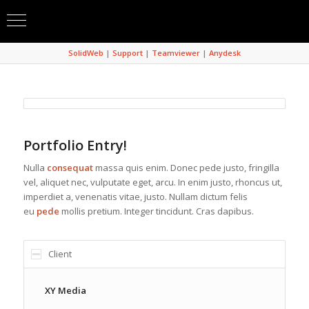
SolidWeb
|
Support
|
Teamviewer
|
Anydesk
Portfolio Entry!
Nulla
consequat
massa quis enim. Donec pede justo, fringilla
vel, aliquet nec, vulputate eget, arcu. In enim justo, rhoncus ut,
imperdiet a, venenatis vitae, justo. Nullam dictum felis
eu
pede
mollis pretium. Integer tincidunt. Cras dapibus.
Client
XY Media