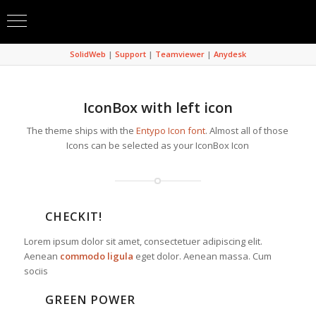
SolidWeb
|
Support
|
Teamviewer
|
Anydesk
IconBox with left icon
The theme ships with the
Entypo Icon font
. Almost all of those
Icons can be selected as your IconBox Icon
CHECKIT!
Lorem ipsum dolor sit amet, consectetuer adipiscing elit.
Aenean
commodo ligula
eget dolor. Aenean massa. Cum
sociis
GREEN POWER