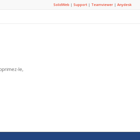
SolidWeb
|
Support
|
Teamviewer
|
Anydesk
pprimez-le,